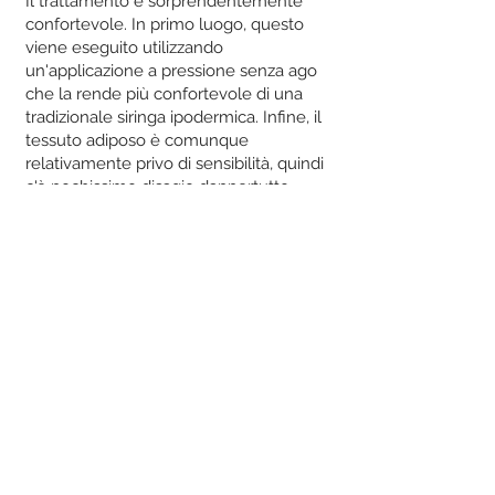
Il trattamento è sorprendentemente
confortevole. In primo luogo, questo
viene eseguito utilizzando
un'applicazione a pressione senza ago
che la rende più confortevole di una
tradizionale siringa ipodermica. Infine, il
tessuto adiposo è comunque
relativamente privo di sensibilità, quindi
c'è pochissimo disagio dappertutto.
Quali postumi dovrei aspettarmi?
Molto spesso ci sarà un po' di gonfiore
e arrossamento localizzato durante
questo processo. C'è il rischio di lividi
per alcuni giorni. L'infiammazione post
trattamento è molto importante in
quanto i fibroblasti vengono stimolati
producendo collagene ed elastina. Ciò
provoca un rafforzamento della pelle in
modo da non rimanere con la pelle in
eccesso dopo la riduzione del grasso.
Cos'altro dovrei considerare?
Questo può anche essere combinato