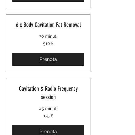
6 x Body Cavitation Fat Removal
30 minuti
510
510 £
sterline
britanniche
Prenota
Cavitation & Radio Frequency
session
45 minuti
175
175 £
sterline
britanniche
Prenota