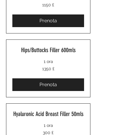
1150
1150 £
sterline
britanniche
Prenota
Hips/Buttocks Filler 600mls
1 ora
1350
1350 £
sterline
britanniche
Prenota
Hyaluronic Acid Breast Filler 50mls
1 ora
300
300 £
sterline