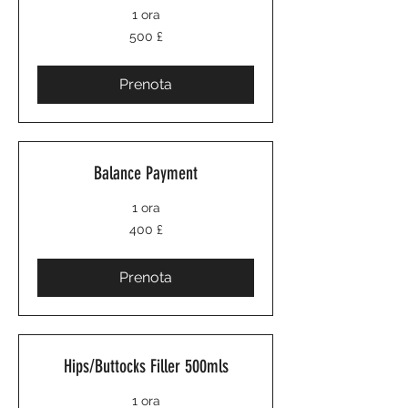
1 ora
500
500 £
sterline
britanniche
Prenota
Balance Payment
1 ora
400
400 £
sterline
britanniche
Prenota
Hips/Buttocks Filler 500mls
1 ora