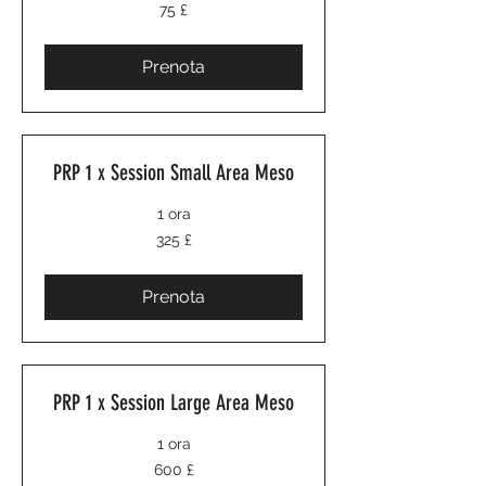
75
75 £
sterline
britanniche
Prenota
PRP 1 x Session Small Area Meso
1 ora
325
325 £
sterline
britanniche
Prenota
PRP 1 x Session Large Area Meso
1 ora
600
600 £
sterline