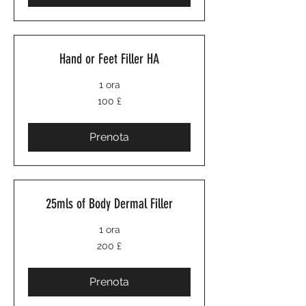
Hand or Feet Filler HA
1 ora
100
100 £
sterline
britanniche
Prenota
25mls of Body Dermal Filler
1 ora
200
200 £
sterline
britanniche
Prenota