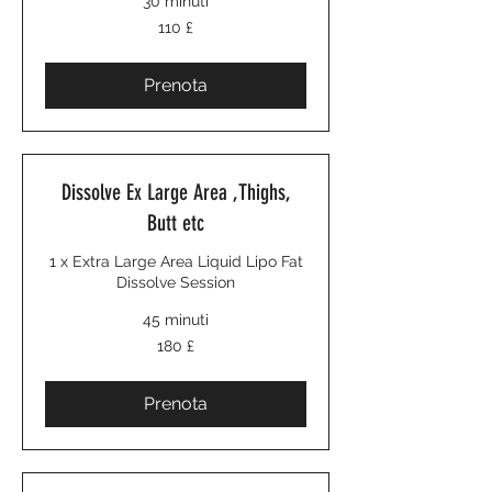
30 minuti
110
110 £
sterline
britanniche
Prenota
Dissolve Ex Large Area ,Thighs,
Butt etc
1 x Extra Large Area Liquid Lipo Fat
Dissolve Session
45 minuti
180
180 £
sterline
britanniche
Prenota