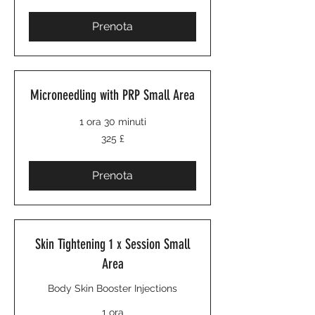
britanniche
Prenota
Microneedling with PRP Small Area
1 ora 30 minuti
325
325 £
sterline
britanniche
Prenota
Skin Tightening 1 x Session Small
Area
Body Skin Booster Injections
1 ora