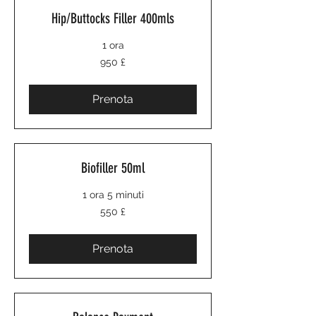
Hip/Buttocks Filler 400mls
1 ora
950
950 £
sterline
britanniche
Prenota
Biofiller 50ml
1 ora 5 minuti
550
550 £
sterline
britanniche
Prenota