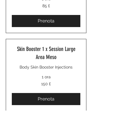
85
85 £
sterline
britanniche
Prenota
Skin Booster 1 x Session Large
Area Meso
Body Skin Booster Injections
1 ora
150
150 £
sterline
britanniche
Prenota
Skin Tightening Face & Neck