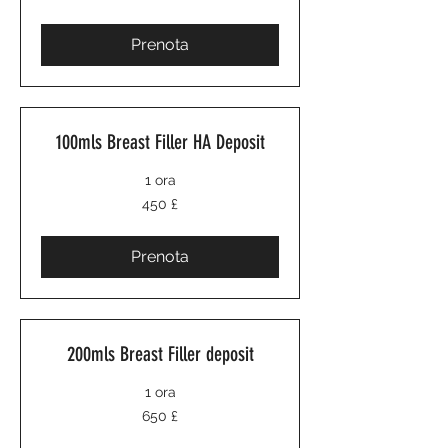
britanniche
Prenota
100mls Breast Filler HA Deposit
1 ora
450
450 £
sterline
britanniche
Prenota
200mls Breast Filler deposit
1 ora
650
650 £
sterline
britanniche