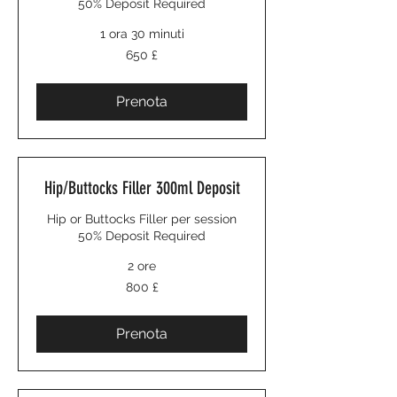
50% Deposit Required
1 ora 30 minuti
650
650 £
sterline
britanniche
Prenota
Hip/Buttocks Filler 300ml Deposit
Hip or Buttocks Filler per session
50% Deposit Required
2 ore
800
800 £
sterline
britanniche
Prenota