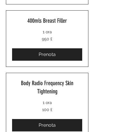
400mls Breast Filler
1 ora
950
950 £
sterline
britanniche
Prenota
Body Radio Frequency Skin
Tightening
1 ora
100
100 £
sterline
britanniche
Prenota