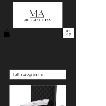
WhatsApp
07543 353 338
ME
NU
Programmi